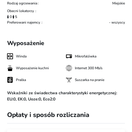
Rodzaj ogrzewania
Miejskie
Obecni lokatorzy
0
5
Preferowani najemcy
- wszyscy
Wyposażenie
Winda
Mikrofalówka
Wyposażenie kuchni
Internet 300 Mb/s
Pralka
Suszarka na pranie
Wskaźniki ze świadectwa charakterystyki energetycznej:
EU:0,
EK:0,
Uoze:0,
Eco2:0
Opłaty i sposób rozliczania