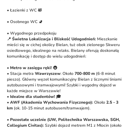
• Łazienki z WC 🛀
• Osobnego WC 🚽
• Wygodnego przedpokoju
📍 Świetna Lokalizacja i Bliskość Udogodnień:
Mieszkanie
mieści się w cichej okolicy Bielan, tuż obok zielonego Skweru
osiedlowego, idealnego na relaks. Bielany oferują doskonałą
komunikację i dostęp do wielu udogodnień:
•
Metro w zasięgu ręki!
🚇
• Stacja metra
Wawrzyszew
: Około
700-800 m
(6-8 minut
pieszo). Główny węzeł komunikacyjny Bielan z licznymi liniami
autobusowymi i tramwajowymi! Szybki i wygodny dojazd w
każde miejsce w Warszawie!
•
Idealne dla studentów!
🎓
•
AWF (Akademia Wychowania Fizycznego):
Około
2.5 - 3
km
(ok. 10-15 minut autobusem/tramwajem).
•
Pozostałe uczelnie (UW, Politechnika Warszawska, SGH,
Collegium Civitas):
Szybki dojazd metrem M1 z Młocin (około