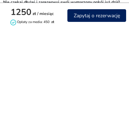
Nie czekaj dłużej i zarezerwuj swój wymarzony pokój już dziś!
1250
zł
/ miesiąc
Zapytaj o rezerwację
Opłaty za media: 450
zł
Kontakt
+48732842844
info@littlehome.pl
rent.littlehome.pl
Facebook
Instagram
9-17