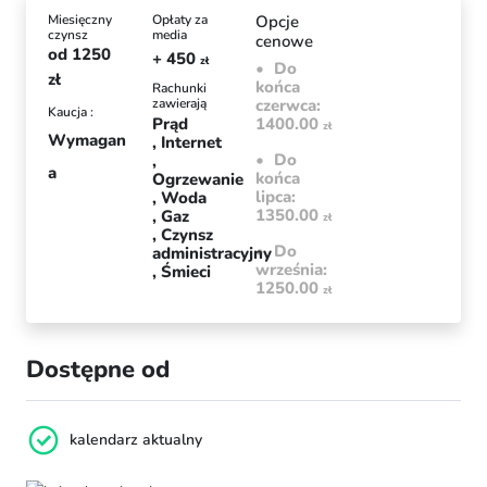
Miesięczny
Opłaty za
Opcje
czynsz
media
cenowe
od
1250
+ 450
zł
Do
zł
końca
Rachunki
zawierają
czerwca:
Kaucja :
Prąd
1400.00
zł
Wymagan
Internet
Do
a
końca
Ogrzewanie
lipca:
Woda
1350.00
Gaz
zł
Czynsz
Do
administracyjny
września:
Śmieci
1250.00
zł
Dostępne od
kalendarz aktualny