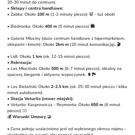
20-30 minut do centrum).
•
Sklepy i centra handlowe:
• Żabka: Około
100 m
(1-2 minuty pieszo) 🛒 - tuż obok!
• Biedronka: Około
400 m
(5 minut pieszo) 🛍️
• Galeria Młociny (duże centrum handlowe z hipermarketem,
sklepami i kinem): Około
2km m
(20 minut komunikacją). 🎬
• Lidl: Około
1 km
(ok. 12-15 minut pieszo).
•
Rekreacja:
• Las Młociński: Około
500 m
(6-7 minut pieszo), idealny na
spacery, bieganie i aktywny wypoczynek. 🌲🏞️
• Las Bielański: Około
2-2.5 km
(ok. 25-30 minut pieszo / kilka
minut autobusem).
•
Stacja Veturilo (rower miejski):
• Veturilo: Kasprowicza - Reymonta: Około
650 m
(6 minut
pieszo) 🚴‍♀️
💰 Warunki Umowy 🤝
• Cena pokoju uzależniona jest od wybranego okresu najmu –
skontaktuj się z nami, aby poznać szczegóły!