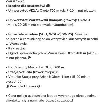
Warszawie!
•
Idealne dla studentów!
🎓
•
Uniwersytet VIZJA:
Około
700 m
(ok. 7-10 minut pieszo).
•
Uniwersytet Warszawski (kampus główny):
Około
3
km
(ok. 20-25 minut tramwajem/autobusem).
•
Pozostałe uczelnie (SGH, WSEiZ, SWPS):
Świetne
połączenia komunikacyjne do wszystkich kluczowych uczelni
w Warszawie.
•
Rekreacja:
• Ogród Sprawiedliwych w Warszawie: Około
400 m
(ok. 5-6
minut pieszo). 🏞️
• Bar Mleczny Maślanka: Około
700 m
.
•
Stacja Veturilo (rower miejski):
• Veturilo: Stacja przy Arkadii: Około
1 km
(15-20 minut
pieszo) 🚴‍♀️
💰 Warunki Umowy 🤝
• Cena pokoju uzależniona jest od wybranego okresu najmu –
skontaktuj się z nami, aby poznać szczegóły!