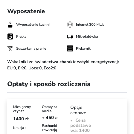
Wyposażenie
Wyposażenie kuchni
Internet 300 Mb/s
Pralka
Mikrofalówka
Suszarka na pranie
Piekarnik
Wskaźniki ze świadectwa charakterystyki energetycznej:
EU:0,
EK:0,
Uoze:0,
Eco2:0
Opłaty i sposób rozliczania
Miesięczny
Opłaty za
Opcje
czynsz
media
cenowe
+ 450
1400
zł
zł
Cena
podstawo
Rachunki
Kaucja :
zawierają
wa: 1400