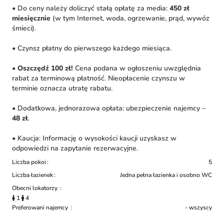
• Do ceny należy doliczyć stałą opłatę za media:
450 zł
miesięcznie
(w tym Internet, woda, ogrzewanie, prąd, wywóz
śmieci).
• Czynsz płatny do pierwszego każdego miesiąca.
•
Oszczędź 100 zł!
Cena podana w ogłoszeniu uwzględnia
rabat za terminową płatność. Nieopłacenie czynszu w
terminie oznacza utratę rabatu.
• Dodatkowa, jednorazowa opłata: ubezpieczenie najemcy –
48 zł
.
• Kaucja: Informację o wysokości kaucji uzyskasz w
odpowiedzi na zapytanie rezerwacyjne.
Liczba pokoi
5
Liczba łazienek
Jedna pełna łazienka i osobno WC
Obecni lokatorzy
1
4
Preferowani najemcy
- wszyscy