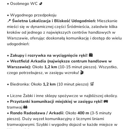
• Osobnego WC 🚽
• Wygodnego przedpokoju
📍 Świetna Lokalizacja i Bliskość Udogodnień:
Mieszkanie
mieści się w dynamicznej części Śródmieścia, zaledwie kilka
kroków od jednego z największych centrów handlowych w
Warszawie, oferując doskonałą komunikację i dostęp do wielu
udogodnień:
•
Zakupy i rozrywka na wyciągnięcie ręki!
🛍️
•
Westfield Arkadia (największe centrum handlowe w
Warszawie):
Około
1,2 km
(10-15 minut pieszo). Wszystko,
czego potrzebujesz, w zasięgu wzroku! 🎬
• Biedronka: Około
1,2 km
(10 minut pieszo) 🛒
• Liczne Żabki i inne sklepy spożywcze w najbliższej okolicy.
•
Przystanki komunikacji miejskiej w zasięgu ręki!
🚌
tramwaj 🚋
•
Rondo Radosława / Arkadii
: Około
400 m
(3-5 minuty
pieszo). Duży węzeł komunikacyjny z licznymi liniami
tramwajowymi. Szybki i wygodny dojazd w każde miejsce w