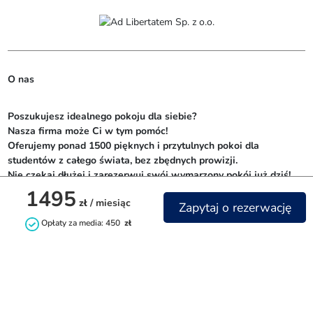
O nas
Poszukujesz idealnego pokoju dla siebie? 

Nasza firma może Ci w tym pomóc! 

Oferujemy ponad 1500 pięknych i przytulnych pokoi dla 
studentów z całego świata, bez zbędnych prowizji. 

Nie czekaj dłużej i zarezerwuj swój wymarzony pokój już dziś!
1495
zł
/ miesiąc
Zapytaj o rezerwację
Opłaty za media: 450
zł
Kontakt
+48732842844