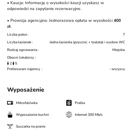
• Kaucja: Informację o wysokości kaucji uzyskasz w
odpowiedzi na zapytanie rezerwacyjne.
• Prowizja agencyjna: Jednorazowa opłata w wysokości
400
zł
.
Liczba pokoi
7
Liczba łazienek
Jedna łazienka (prysznic + toaleta) i osobne WC
Rodzaj ogrzewania
Miejskie
Obecni lokatorzy
2
5
Preferowani najemcy
- wszyscy
Wyposażenie
Mikrofalówka
Pralka
Wyposażenie kuchni
Internet 300 Mb/s
Suszarka na pranie