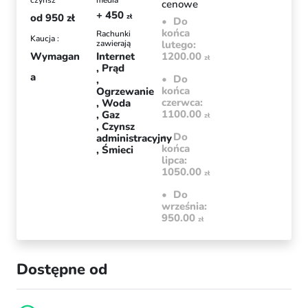
czynsz
media
cenowe
+ 450
od
950
zł
zł
Do
końca
Rachunki
Kaucja :
zawierają
lutego:
Wymagan
Internet
1200.00
zł
Prąd
a
Do
końca
Ogrzewanie
czerwca:
Woda
1100.00
Gaz
zł
Czynsz
Do
administracyjny
końca
Śmieci
lipca:
1050.00
zł
Do
września:
950.00
zł
Dostępne od