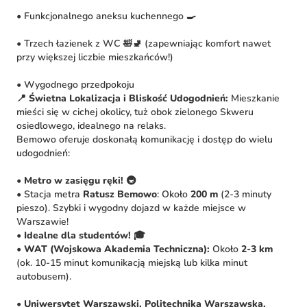
• Funkcjonalnego aneksu kuchennego 🍳
• Trzech łazienek z WC 🛀🚽 (zapewniając komfort nawet
przy większej liczbie mieszkańców!)
• Wygodnego przedpokoju
📍 Świetna Lokalizacja i Bliskość Udogodnień:
Mieszkanie
mieści się w cichej okolicy, tuż obok zielonego Skweru
osiedlowego, idealnego na relaks.
Bemowo oferuje doskonałą komunikację i dostęp do wielu
udogodnień:
•
Metro w zasięgu ręki!
🚇
• Stacja metra
Ratusz Bemowo
: Około
200 m
(2-3 minuty
pieszo). Szybki i wygodny dojazd w każde miejsce w
Warszawie!
•
Idealne dla studentów!
🎓
•
WAT (Wojskowa Akademia Techniczna):
Około
2-3 km
(ok. 10-15 minut komunikacją miejską lub kilka minut
autobusem).
•
Uniwersytet Warszawski, Politechnika Warszawska,