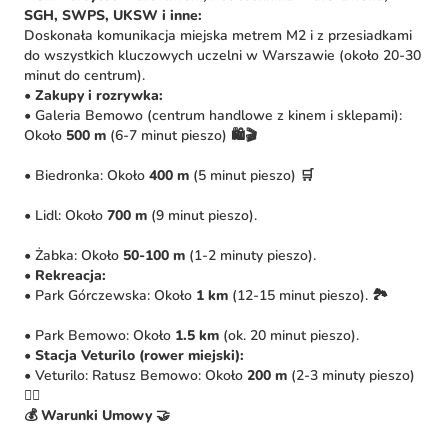
SGH, SWPS, UKSW i inne:
Doskonała komunikacja miejska metrem M2 i z przesiadkami
do wszystkich kluczowych uczelni w Warszawie (około 20-30
minut do centrum).
•
Zakupy i rozrywka:
• Galeria Bemowo (centrum handlowe z kinem i sklepami):
Około
500 m
(6-7 minut pieszo) 🛍️🎬
• Biedronka: Około
400 m
(5 minut pieszo) 🛒
• Lidl: Około
700 m
(9 minut pieszo).
• Żabka: Około
50-100 m
(1-2 minuty pieszo).
•
Rekreacja:
• Park Górczewska: Około
1 km
(12-15 minut pieszo). 🏞️
• Park Bemowo: Około
1.5 km
(ok. 20 minut pieszo).
•
Stacja Veturilo (rower miejski):
• Veturilo: Ratusz Bemowo: Około
200 m
(2-3 minuty pieszo)
🚴‍♀️
💰 Warunki Umowy 🤝