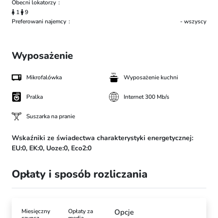
Obecni lokatorzy
1
9
Preferowani najemcy
- wszyscy
Wyposażenie
Mikrofalówka
Wyposażenie kuchni
Pralka
Internet 300 Mb/s
Suszarka na pranie
Wskaźniki ze świadectwa charakterystyki energetycznej:
EU:0,
EK:0,
Uoze:0,
Eco2:0
Opłaty i sposób rozliczania
Miesięczny
Opłaty za
Opcje