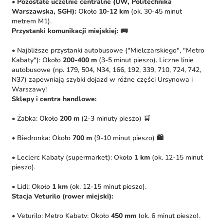
•
Pozostałe uczelnie centralne (UW, Politechnika
Warszawska, SGH):
Około
10-12 km
(ok. 30-45 minut
metrem M1).
Przystanki komunikacji miejskiej:
🚌
• Najbliższe przystanki autobusowe ("Mielczarskiego", "Metro
Kabaty"): Około
200-400 m
(3-5 minut pieszo). Liczne linie
autobusowe (np. 179, 504, N34, 166, 192, 339, 710, 724, 742,
N37) zapewniają szybki dojazd w różne części Ursynowa i
Warszawy!
Sklepy i centra handlowe:
• Żabka: Około
200 m
(2-3 minuty pieszo) 🛒
• Biedronka: Około
700 m
(9-10 minut pieszo) 🛍️
• Leclerc Kabaty (supermarket): Około
1 km
(ok. 12-15 minut
pieszo).
• Lidl: Około
1 km
(ok. 12-15 minut pieszo).
Stacja Veturilo (rower miejski):
• Veturilo: Metro Kabaty: Około
450 mm
(ok. 6 minut pieszo).