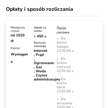
Opłaty i sposób rozliczania
Miesięczny
Opłaty za
Opcje
czynsz
media
cenowe
od
1020
+ 450
zł
Do
zł
końca
Rachunki
zawierają
lutego:
Kaucja :
Internet
1270.00
zł
Wymagan
Prąd
Do
a
końca
Ogrzewanie
czerwca:
Gaz
1170.00
Woda
zł
Czynsz
Do
administracyjny
końca
lipca:
1120.00
zł
Do
września:
1020.00
zł