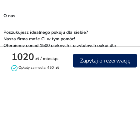
O nas
Poszukujesz idealnego pokoju dla siebie? 

Nasza firma może Ci w tym pomóc! 

Oferujemy ponad 1500 pięknych i przytulnych pokoi dla 
studentów z całego świata, bez zbędnych prowizji. 

1020
zł
/ miesiąc
Nie czekaj dłużej i zarezerwuj swój wymarzony pokój już dziś!
Zapytaj o rezerwację
Opłaty za media: 450
zł
Kontakt
info@littlehome.pl
rent.littlehome.pl
Facebook