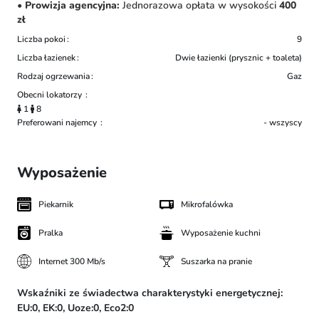
•
Prowizja agencyjna:
Jednorazowa opłata w wysokości
400
zł
Liczba pokoi
9
Liczba łazienek
Dwie łazienki (prysznic + toaleta)
Rodzaj ogrzewania
Gaz
Obecni lokatorzy
1
8
Preferowani najemcy
- wszyscy
Wyposażenie
Piekarnik
Mikrofalówka
Pralka
Wyposażenie kuchni
Internet 300 Mb/s
Suszarka na pranie
Wskaźniki ze świadectwa charakterystyki energetycznej:
EU:0,
EK:0,
Uoze:0,
Eco2:0