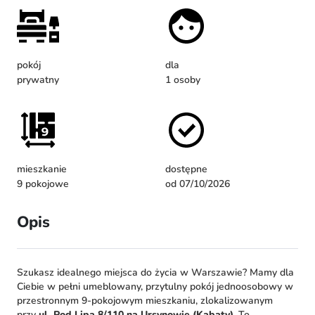
pokój
dla
prywatny
1 osoby
mieszkanie
dostępne
9 pokojowe
od 07/10/2026
Opis
Szukasz idealnego miejsca do życia w Warszawie? Mamy dla
Ciebie w pełni umeblowany, przytulny pokój jednoosobowy w
przestronnym 9-pokojowym mieszkaniu, zlokalizowanym
przy
ul. Pod Lipą 8/110 na Ursynowie (Kabaty)
. To