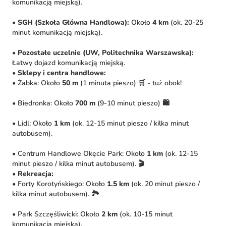
komunikacją miejską).
•
SGH (Szkoła Główna Handlowa):
Około
4 km
(ok. 20-25
minut komunikacją miejską).
•
Pozostałe uczelnie (UW, Politechnika Warszawska):
Łatwy dojazd komunikacją miejską.
•
Sklepy i centra handlowe:
• Żabka: Około
50 m
(1 minuta pieszo) 🛒 - tuż obok!
• Biedronka: Około
700 m
(9-10 minut pieszo) 🛍️
• Lidl: Około
1 km
(ok. 12-15 minut pieszo / kilka minut
autobusem).
• Centrum Handlowe Okęcie Park: Około
1 km
(ok. 12-15
minut pieszo / kilka minut autobusem). 🎬
•
Rekreacja:
• Forty Korotyńskiego: Około
1.5 km
(ok. 20 minut pieszo /
kilka minut autobusem). 🏞️
• Park Szczęśliwicki: Około
2 km
(ok. 10-15 minut
komunikacją miejską).