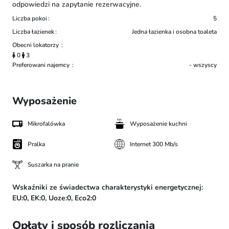
odpowiedzi na zapytanie rezerwacyjne.
Liczba pokoi
5
Liczba łazienek
Jedna łazienka i osobna toaleta
Obecni lokatorzy
0
3
Preferowani najemcy
- wszyscy
Wyposażenie
Mikrofalówka
Wyposażenie kuchni
Pralka
Internet 300 Mb/s
Suszarka na pranie
Wskaźniki ze świadectwa charakterystyki energetycznej:
EU:0,
EK:0,
Uoze:0,
Eco2:0
Opłaty i sposób rozliczania