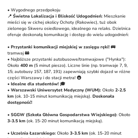
• Wygodnego przedpokoju
📍 Świetna Lokalizacja i Bliskość Udogodnień:
Mieszkanie
mieści się w cichej okolicy Ochoty (Rakowiec), tuż obok
zielonego Skweru osiedlowego, idealnego na relaks. Dzielnica
oferuje doskonałą komunikację i dostęp do wielu udogodnień:
•
Przystanki komunikacji miejskiej w zasięgu ręki!
🚌
tramwaj 🚋
• Najbliższe przystanki autobusowe/tramwajowe ("Hynka"):
Około
400 m
(5 minut pieszo). Liczne linie (np. tramwaje 7, 9,
15; autobusy 157, 187, 191) zapewniają szybki dojazd w różne
części Warszawy i do stacji metra! 🚇
•
Idealne dla studentów!
🎓
•
Warszawski Uniwersytet Medyczny (WUM):
Około
2-2.5
km
(ok. 10-15 minut komunikacją miejską).
Doskonała
dostępność!
•
SGGW (Szkoła Główna Gospodarstwa Wiejskiego):
Około
3-3.5 km
(ok. 15-20 minut komunikacją miejską).
•
Uczelnia Łazarskiego:
Około
3-3.5 km
(ok. 15-20 minut