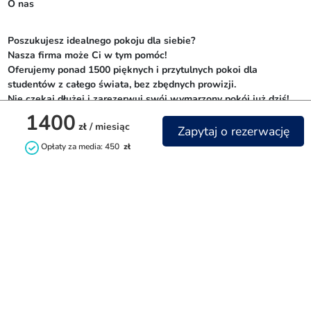
O nas
Poszukujesz idealnego pokoju dla siebie? 

Nasza firma może Ci w tym pomóc! 

Oferujemy ponad 1500 pięknych i przytulnych pokoi dla 
studentów z całego świata, bez zbędnych prowizji. 

Nie czekaj dłużej i zarezerwuj swój wymarzony pokój już dziś!
1400
zł
/ miesiąc
Zapytaj o rezerwację
Opłaty za media: 450
zł
Kontakt
+48732842844
info@littlehome.pl
rent.littlehome.pl
Facebook