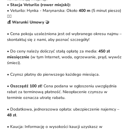
•
Stacja Veturilo (rower miejski):
• Veturilo: Hynka - Marynarska: Około
400 m
(5 minut pieszo)
🚴‍♀️
💰 Warunki Umowy 🤝
• Cena pokoju uzależniona jest od wybranego okresu najmu –
skontaktuj się z nami, aby poznać szczegóły!
• Do ceny należy doliczyć stałą opłatę za media:
450 zł
miesięcznie
(w tym Internet, woda, ogrzewanie, prąd, wywóz
śmieci).
• Czynsz płatny do pierwszego każdego miesiąca.
•
Oszczędź 100 zł!
Cena podana w ogłoszeniu uwzględnia
rabat za terminową płatność. Nieopłacenie czynszu w
terminie oznacza utratę rabatu.
• Dodatkowa, jednorazowa opłata: ubezpieczenie najemcy –
48 zł
.
• Kaucja: Informację o wysokości kaucji uzyskasz w