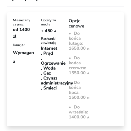
Miesięczny
Opłaty za
Opcje
czynsz
media
cenowe
od
1400
+ 450
zł
Do
zł
końca
Rachunki
zawierają
lutego:
Kaucja :
Internet
1650.00
zł
Wymagan
Prąd
Do
a
końca
Ogrzewanie
czerwca:
Woda
1550.00
Gaz
zł
Czynsz
Do
administracyjny
końca
Śmieci
lipca:
1500.00
zł
Do
września:
1400.00
zł