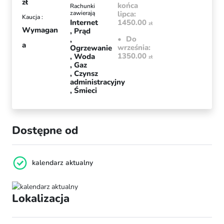
zł
końca
Rachunki
zawierają
lipca:
Kaucja :
Internet
1450.00
zł
Wymagan
Prąd
Do
a
września:
Ogrzewanie
1350.00
Woda
zł
Gaz
Czynsz
administracyjny
Śmieci
Dostępne od
kalendarz aktualny
Lokalizacja