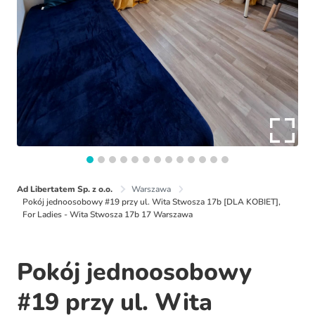
Ad Libertatem Sp. z o.o.
Warszawa
Pokój jednoosobowy #19 przy ul. Wita Stwosza 17b [DLA KOBIET],
For Ladies - Wita Stwosza 17b 17 Warszawa
Pokój jednoosobowy
#19 przy ul. Wita