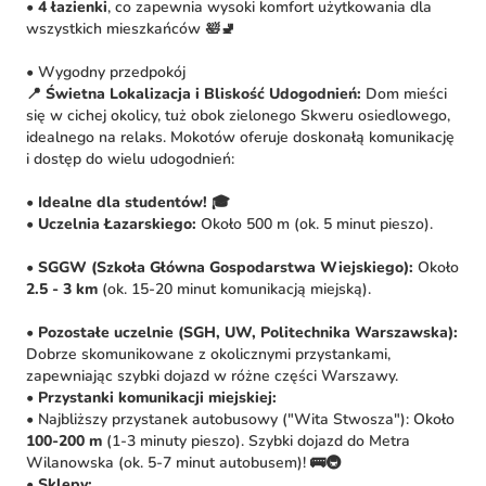
•
4 łazienki
, co zapewnia wysoki komfort użytkowania dla
wszystkich mieszkańców 🛀🚽
• Wygodny przedpokój
📍 Świetna Lokalizacja i Bliskość Udogodnień:
Dom mieści
się w cichej okolicy, tuż obok zielonego Skweru osiedlowego,
idealnego na relaks. Mokotów oferuje doskonałą komunikację
i dostęp do wielu udogodnień:
•
Idealne dla studentów!
🎓
•
Uczelnia Łazarskiego:
Około 500 m (ok. 5 minut pieszo).
•
SGGW (Szkoła Główna Gospodarstwa Wiejskiego):
Około
2.5 - 3 km
(ok. 15-20 minut komunikacją miejską).
•
Pozostałe uczelnie (SGH, UW, Politechnika Warszawska):
Dobrze skomunikowane z okolicznymi przystankami,
zapewniając szybki dojazd w różne części Warszawy.
•
Przystanki komunikacji miejskiej:
• Najbliższy przystanek autobusowy ("Wita Stwosza"): Około
100-200 m
(1-3 minuty pieszo). Szybki dojazd do Metra
Wilanowska (ok. 5-7 minut autobusem)! 🚌🚇
•
Sklepy: