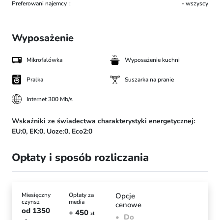
Preferowani najemcy
- wszyscy
Wyposażenie
Mikrofalówka
Wyposażenie kuchni
Pralka
Suszarka na pranie
Internet 300 Mb/s
Wskaźniki ze świadectwa charakterystyki energetycznej:
EU:0,
EK:0,
Uoze:0,
Eco2:0
Opłaty i sposób rozliczania
Miesięczny
Opłaty za
Opcje
czynsz
media
cenowe
od
1350
+ 450
zł
Do