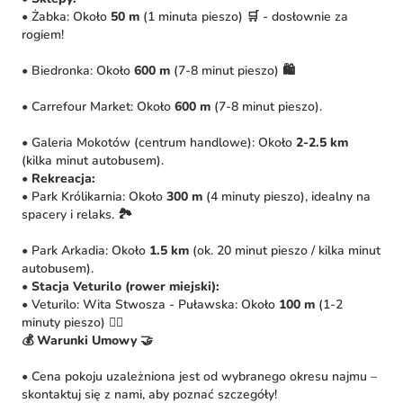
• Żabka: Około
50 m
(1 minuta pieszo) 🛒 - dosłownie za
rogiem!
• Biedronka: Około
600 m
(7-8 minut pieszo) 🛍️
• Carrefour Market: Około
600 m
(7-8 minut pieszo).
• Galeria Mokotów (centrum handlowe): Około
2-2.5 km
(kilka minut autobusem).
•
Rekreacja:
• Park Królikarnia: Około
300 m
(4 minuty pieszo), idealny na
spacery i relaks. 🏞️
• Park Arkadia: Około
1.5 km
(ok. 20 minut pieszo / kilka minut
autobusem).
•
Stacja Veturilo (rower miejski):
• Veturilo: Wita Stwosza - Puławska: Około
100 m
(1-2
minuty pieszo) 🚴‍♀️
💰 Warunki Umowy 🤝
• Cena pokoju uzależniona jest od wybranego okresu najmu –
skontaktuj się z nami, aby poznać szczegóły!