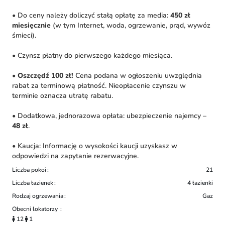
• Do ceny należy doliczyć stałą opłatę za media:
450 zł
miesięcznie
(w tym Internet, woda, ogrzewanie, prąd, wywóz
śmieci).
• Czynsz płatny do pierwszego każdego miesiąca.
•
Oszczędź 100 zł!
Cena podana w ogłoszeniu uwzględnia
rabat za terminową płatność. Nieopłacenie czynszu w
terminie oznacza utratę rabatu.
• Dodatkowa, jednorazowa opłata: ubezpieczenie najemcy –
48 zł
.
• Kaucja: Informację o wysokości kaucji uzyskasz w
odpowiedzi na zapytanie rezerwacyjne.
Liczba pokoi
21
Liczba łazienek
4 łazienki
Rodzaj ogrzewania
Gaz
Obecni lokatorzy
12
1