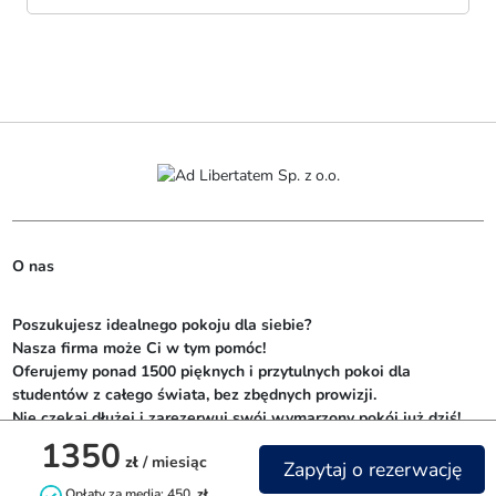
O nas
Poszukujesz idealnego pokoju dla siebie? 

Nasza firma może Ci w tym pomóc! 

Oferujemy ponad 1500 pięknych i przytulnych pokoi dla 
studentów z całego świata, bez zbędnych prowizji. 

Nie czekaj dłużej i zarezerwuj swój wymarzony pokój już dziś!
1350
zł
/ miesiąc
Zapytaj o rezerwację
Opłaty za media: 450
zł