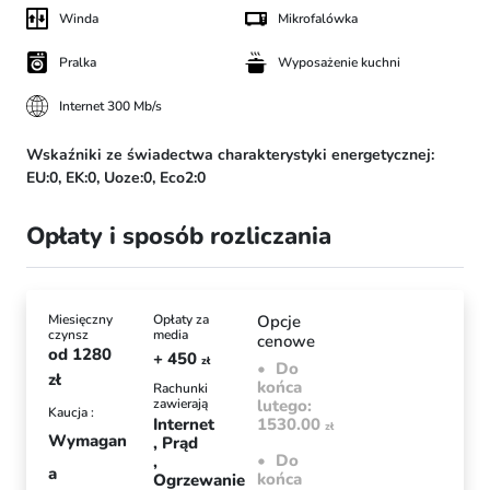
Winda
Mikrofalówka
Pralka
Wyposażenie kuchni
Internet 300 Mb/s
Wskaźniki ze świadectwa charakterystyki energetycznej:
EU:0,
EK:0,
Uoze:0,
Eco2:0
Opłaty i sposób rozliczania
Miesięczny
Opłaty za
Opcje
czynsz
media
cenowe
od
1280
+ 450
zł
Do
zł
końca
Rachunki
zawierają
lutego:
Kaucja :
Internet
1530.00
zł
Wymagan
Prąd
Do
a
końca
Ogrzewanie