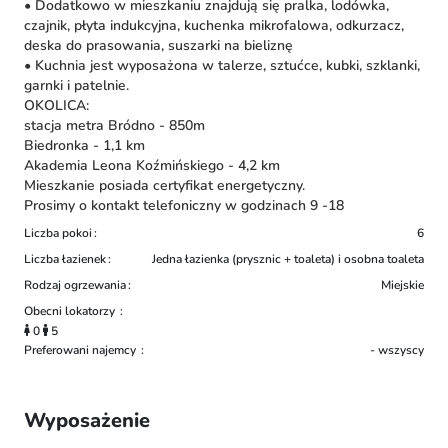
• Dodatkowo w mieszkaniu znajdują się pralka, lodówka,
czajnik, płyta indukcyjna, kuchenka mikrofalowa, odkurzacz,
deska do prasowania, suszarki na bieliznę
• Kuchnia jest wyposażona w talerze, sztućce, kubki, szklanki,
garnki i patelnie.
OKOLICA:
stacja metra Bródno - 850m
Biedronka - 1,1 km
Akademia Leona Koźmińskiego - 4,2 km
Mieszkanie posiada certyfikat energetyczny.
Prosimy o kontakt telefoniczny w godzinach 9 -18
Liczba pokoi
6
Liczba łazienek
Jedna łazienka (prysznic + toaleta) i osobna toaleta
Rodzaj ogrzewania
Miejskie
Obecni lokatorzy
0
5
Preferowani najemcy
- wszyscy
Wyposażenie