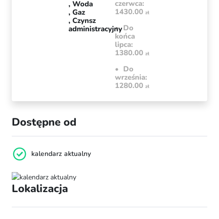
czerwca:
Woda
1430.00
Gaz
zł
Czynsz
Do
administracyjny
końca
lipca:
1380.00
zł
Do
września:
1280.00
zł
Dostępne od
kalendarz aktualny
Lokalizacja