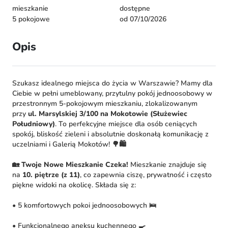
mieszkanie
dostępne
5 pokojowe
od 07/10/2026
Opis
Szukasz idealnego miejsca do życia w Warszawie? Mamy dla
Ciebie w pełni umeblowany, przytulny pokój jednoosobowy w
przestronnym 5-pokojowym mieszkaniu, zlokalizowanym
przy
ul. Marsylskiej 3/100 na Mokotowie (Służewiec
Południowy)
. To perfekcyjne miejsce dla osób ceniących
spokój, bliskość zieleni i absolutnie doskonałą komunikację z
uczelniami i Galerią Mokotów! 🌳🛍️
🏡 Twoje Nowe Mieszkanie Czeka!
Mieszkanie znajduje się
na
10. piętrze (z 11)
, co zapewnia ciszę, prywatność i często
piękne widoki na okolicę. Składa się z:
• 5 komfortowych pokoi jednoosobowych 🛌
• Funkcjonalnego aneksu kuchennego 🍳