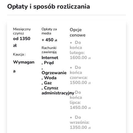
Opłaty i sposób rozliczania
Miesięczny
Opłaty za
Opcje
czynsz
media
cenowe
od
1350
+ 450
zł
Do
zł
końca
Rachunki
zawierają
lutego:
Kaucja :
Internet
1600.00
zł
Wymagan
Prąd
Do
a
końca
Ogrzewanie
czerwca:
Woda
1500.00
Gaz
zł
Czynsz
Do
administracyjny
końca
lipca:
1450.00
zł
Do
września:
1350.00
zł