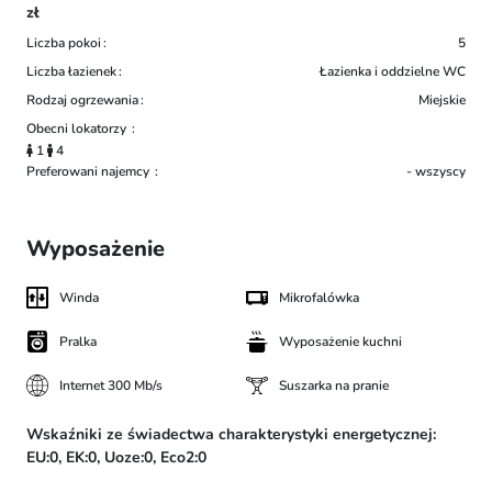
zł
Liczba pokoi
5
Liczba łazienek
Łazienka i oddzielne WC
Rodzaj ogrzewania
Miejskie
Obecni lokatorzy
1
4
Preferowani najemcy
- wszyscy
Wyposażenie
Winda
Mikrofalówka
Pralka
Wyposażenie kuchni
Internet 300 Mb/s
Suszarka na pranie
Wskaźniki ze świadectwa charakterystyki energetycznej:
EU:0,
EK:0,
Uoze:0,
Eco2:0