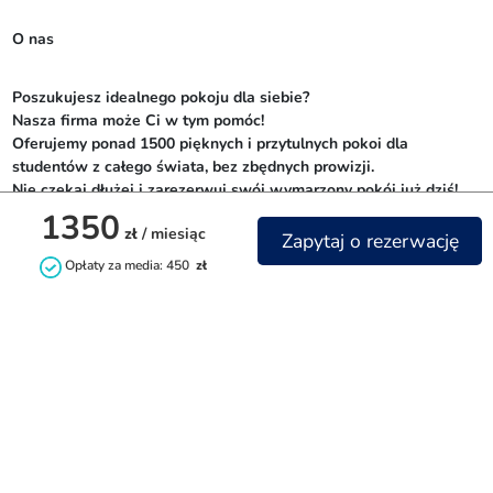
O nas
Poszukujesz idealnego pokoju dla siebie? 

Nasza firma może Ci w tym pomóc! 

Oferujemy ponad 1500 pięknych i przytulnych pokoi dla 
studentów z całego świata, bez zbędnych prowizji. 

Nie czekaj dłużej i zarezerwuj swój wymarzony pokój już dziś!
1350
zł
/ miesiąc
Zapytaj o rezerwację
Opłaty za media: 450
zł
Kontakt
+48732842844
info@littlehome.pl
rent.littlehome.pl