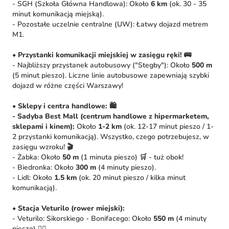
- SGH (Szkoła Główna Handlowa): Około
6 km
(ok. 30 - 35
minut komunikacją miejską).
- Pozostałe uczelnie centralne (UW): Łatwy dojazd metrem
M1.
•
Przystanki komunikacji miejskiej w zasięgu ręki!
🚌
- Najbliższy przystanek autobusowy ("Stegby"): Około
500 m
(5 minut pieszo). Liczne linie autobusowe zapewniają szybki
dojazd w różne części Warszawy!
•
Sklepy i centra handlowe:
🛍️
- Sadyba Best Mall (centrum handlowe z hipermarketem,
sklepami i kinem):
Około
1-2 km
(ok. 12-17 minut pieszo / 1-
2 przystanki komunikacją). Wszystko, czego potrzebujesz, w
zasięgu wzroku! 🎬
- Żabka: Około
50 m
(1 minuta pieszo) 🛒 - tuż obok!
- Biedronka: Około
300 m
(4 minuty pieszo).
- Lidl: Około
1.5 km
(ok. 20 minut pieszo / kilka minut
komunikacją).
•
Stacja Veturilo (rower miejski):
- Veturilo: Sikorskiego - Bonifacego: Około
550 m
(4 minuty
pieszo) 🚴‍♀️