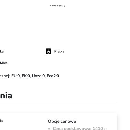
- wszyscy
wka
Pralka
 Mb/s
cznej:
EU:0,
EK:0,
Uoze:0,
Eco2:0
ania
ia
Opcje cenowe
Cena podstawowa: 1410
zł