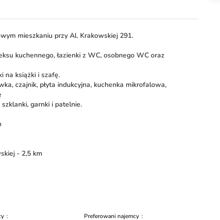
wym mieszkaniu przy Al. Krakowskiej 291.
neksu kuchennego, łazienki z WC, osobnego WC oraz
 na książki i szafę.
ka, czajnik, płyta indukcyjna, kuchenka mikrofalowa,
ę
zklanki, garnki i patelnie.
m
kiej - 2,5 km
zy
Preferowani najemcy