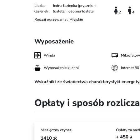
Liczba
Jedna łazienka (prysznic +
łazienek
toaleta) i osobna toaleta
2
4
Rodzaj ogrzewania
Miejskie
Wyposażenie
Winda
Mikrofaló
Wyposażenie kuchni
Internet 80
Wskaźniki ze świadectwa charakterystyki energety
Opłaty i sposób rozlicz
Miesięczny czynsz
Opłaty za med
+ 450
1410
zł
zł