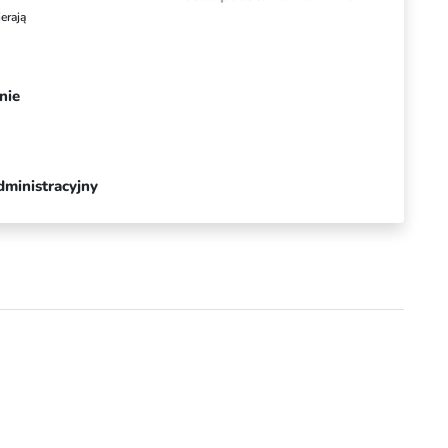
erają
nie
dministracyjny