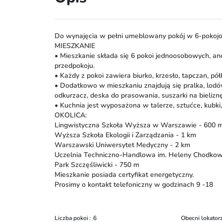
Do wynajęcia w pełni umeblowany pokój w 6-pokojo
MIESZKANIE
• Mieszkanie składa się 6 pokoi jednoosobowych, a
przedpokoju.
• Każdy z pokoi zawiera biurko, krzesło, tapczan, półki
• Dodatkowo w mieszkaniu znajdują się pralka, lodów
odkurzacz, deska do prasowania, suszarki na bielizn
• Kuchnia jest wyposażona w talerze, sztućce, kubki, s
OKOLICA:
Lingwistyczna Szkoła Wyższa w Warszawie - 600 
Wyższa Szkoła Ekologii i Zarządzania - 1 km
Warszawski Uniwersytet Medyczny - 2 km
Uczelnia Techniczno-Handlowa im. Heleny Chodkows
Park Szczęśliwicki - 750 m
Mieszkanie posiada certyfikat energetyczny.
Prosimy o kontakt telefoniczny w godzinach 9 -18
Liczba pokoi
6
Obecni lokator